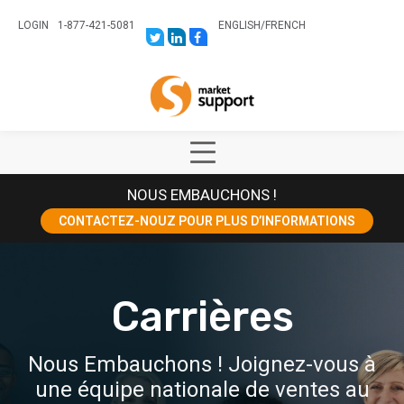
LOGIN
1-877-421-5081
ENGLISH
/
FRENCH
LINK
LINK
LINK
TO:
TO:
TO:
HTTPS://TWITTER.COM/STORESUPPO
HTTPS://WWW.LINKEDIN.COM/CO
HTTPS://WWW.FACEBOOK.COM
CANADA?
Home
TRK=BIZ-
COMPANIES-
CYM
Show
Main
NOUS EMBAUCHONS !
Menu
CONTACTEZ-NOUZ POUR PLUS D’INFORMATIONS
Carrières
Nous Embauchons ! Joignez-vous à
une équipe nationale de ventes au