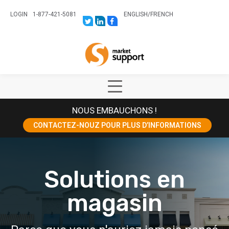
LOGIN
1-877-421-5081
ENGLISH
/
FRENCH
LINK
LINK
LINK
TO:
TO:
TO:
HTTPS://TWITTER.COM/STORESUPPO
HTTPS://WWW.LINKEDIN.COM/CO
HTTPS://WWW.FACEBOOK.COM
CANADA?
Home
TRK=BIZ-
COMPANIES-
CYM
Show
Main
NOUS EMBAUCHONS !
Menu
CONTACTEZ-NOUZ POUR PLUS D’INFORMATIONS
Solutions en
magasin