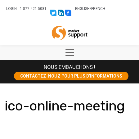
LOGIN
1-877-421-5081
ENGLISH
/
FRENCH
LINK
LINK
LINK
TO:
TO:
TO:
HTTPS://TWITTER.COM/STORESUPPO
HTTPS://WWW.LINKEDIN.COM/CO
HTTPS://WWW.FACEBOOK.COM
CANADA?
Home
TRK=BIZ-
COMPANIES-
CYM
Show
Main
NOUS EMBAUCHONS !
Menu
CONTACTEZ-NOUZ POUR PLUS D’INFORMATIONS
ico-online-meeting