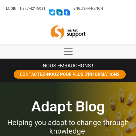
LOGIN
1-877-421-5081
ENGLISH
/
FRENCH
LINK
LINK
LINK
TO:
TO:
TO:
HTTPS://TWITTER.COM/STORESUPPO
HTTPS://WWW.LINKEDIN.COM/CO
HTTPS://WWW.FACEBOOK.COM
CANADA?
Home
TRK=BIZ-
COMPANIES-
CYM
Show
Main
NOUS EMBAUCHONS !
Menu
CONTACTEZ-NOUZ POUR PLUS D’INFORMATIONS
Adapt Blog
Helping you adapt to change through
knowledge.