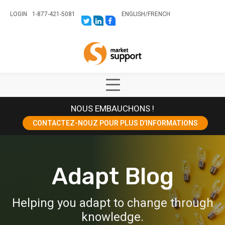
LOGIN
1-877-421-5081
ENGLISH
/
FRENCH
LINK
LINK
LINK
TO:
TO:
TO:
HTTPS://TWITTER.COM/STORESUPPO
HTTPS://WWW.LINKEDIN.COM/CO
HTTPS://WWW.FACEBOOK.COM
CANADA?
Home
TRK=BIZ-
COMPANIES-
CYM
Show
Main
NOUS EMBAUCHONS !
Menu
CONTACTEZ-NOUZ POUR PLUS D’INFORMATIONS
Adapt Blog
Helping you adapt to change through
knowledge.