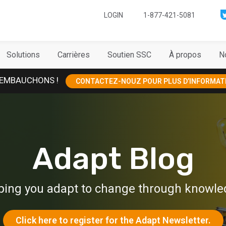
LOGIN
1-877-421-5081
Solutions
Carrières
Soutien SSC
À propos
N
EMBAUCHONS !
CONTACTEZ-NOUZ POUR PLUS D’INFORMAT
Adapt Blog
ping you adapt to change through knowle
Click here to register for the Adapt Newsletter.