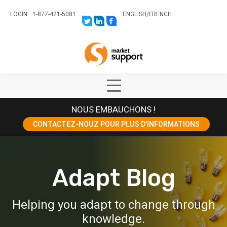
LOGIN
1-877-421-5081
ENGLISH
/
FRENCH
LINK
LINK
LINK
TO:
TO:
TO:
HTTPS://TWITTER.COM/STORESUPPO
HTTPS://WWW.LINKEDIN.COM/CO
HTTPS://WWW.FACEBOOK.COM
CANADA?
Home
TRK=BIZ-
COMPANIES-
CYM
Show
Main
NOUS EMBAUCHONS !
Menu
CONTACTEZ-NOUZ POUR PLUS D’INFORMATIONS
Adapt Blog
Helping you adapt to change through
knowledge.