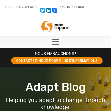
LOGIN
1-877-421-5081
ENGLISH
/
FRENCH
LINK
LINK
LINK
TO:
TO:
TO:
HTTPS://TWITTER.COM/STORESUPPO
HTTPS://WWW.LINKEDIN.COM/CO
HTTPS://WWW.FACEBOOK.COM
CANADA?
Home
TRK=BIZ-
COMPANIES-
CYM
Show
Main
NOUS EMBAUCHONS !
Menu
CONTACTEZ-NOUZ POUR PLUS D’INFORMATIONS
Adapt Blog
Helping you adapt to change through
knowledge.