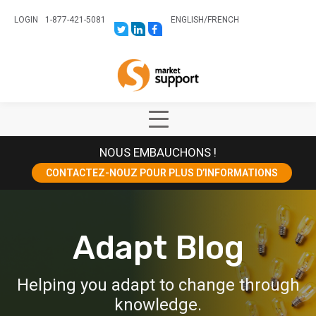
LOGIN
1-877-421-5081
ENGLISH
/
FRENCH
LINK
LINK
LINK
TO:
TO:
TO:
HTTPS://TWITTER.COM/STORESUPPO
HTTPS://WWW.LINKEDIN.COM/CO
HTTPS://WWW.FACEBOOK.COM
CANADA?
Home
TRK=BIZ-
COMPANIES-
CYM
Show
Main
NOUS EMBAUCHONS !
Menu
CONTACTEZ-NOUZ POUR PLUS D’INFORMATIONS
Adapt Blog
Helping you adapt to change through
knowledge.