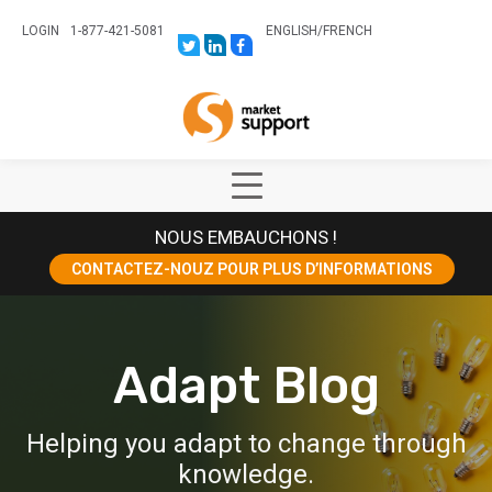
LOGIN
1-877-421-5081
ENGLISH
/
FRENCH
LINK
LINK
LINK
TO:
TO:
TO:
HTTPS://TWITTER.COM/STORESUPPO
HTTPS://WWW.LINKEDIN.COM/CO
HTTPS://WWW.FACEBOOK.COM
CANADA?
Home
TRK=BIZ-
COMPANIES-
CYM
Show
Main
NOUS EMBAUCHONS !
Menu
CONTACTEZ-NOUZ POUR PLUS D’INFORMATIONS
Adapt Blog
Helping you adapt to change through
knowledge.