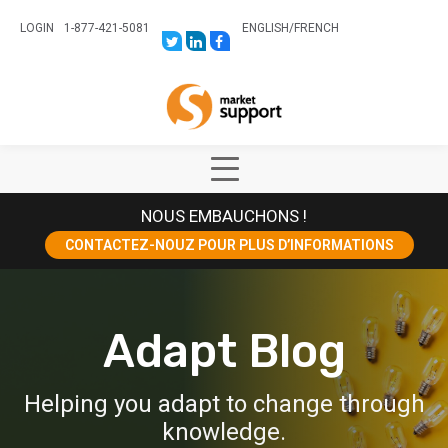
LOGIN
1-877-421-5081
ENGLISH
/
FRENCH
LINK
LINK
LINK
TO:
TO:
TO:
HTTPS://TWITTER.COM/STORESUPPO
HTTPS://WWW.LINKEDIN.COM/CO
HTTPS://WWW.FACEBOOK.COM
CANADA?
Home
TRK=BIZ-
COMPANIES-
CYM
Show
Main
NOUS EMBAUCHONS !
Menu
CONTACTEZ-NOUZ POUR PLUS D’INFORMATIONS
Adapt Blog
Helping you adapt to change through
knowledge.