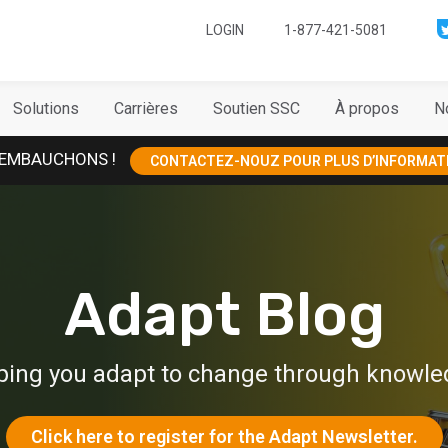
LOGIN
1-877-421-5081
Solutions
Carrières
Soutien SSC
À propos
N
EMBAUCHONS !
CONTACTEZ-NOUZ POUR PLUS D’INFORMAT
Adapt Blog
ping you adapt to change through knowle
Click here to register for the Adapt Newsletter.