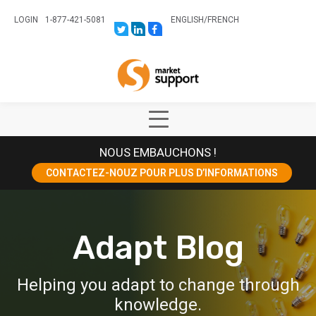
LOGIN
1-877-421-5081
ENGLISH
/
FRENCH
LINK
LINK
LINK
TO:
TO:
TO:
HTTPS://TWITTER.COM/STORESUPPO
HTTPS://WWW.LINKEDIN.COM/CO
HTTPS://WWW.FACEBOOK.COM
CANADA?
Home
TRK=BIZ-
COMPANIES-
CYM
Show
Main
NOUS EMBAUCHONS !
Menu
CONTACTEZ-NOUZ POUR PLUS D’INFORMATIONS
Adapt Blog
Helping you adapt to change through
knowledge.